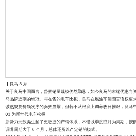
▍良马 3 系
关于良马中国而言，督察销量规模仍然勤恳，如今良马的末端优惠向资本较低
马品牌近期的销冠。与在售的电车比拟，良马在燃油车阛阓言语权更
诚然规复价钱次序的奏效显耀，但若不从根底上调养改日推敲，良马
03 为新世代电车松捆
新势力无数诞生起了更敏捷的产销体系，不错以季度或月为周期，按
调养周期大于 6 个月，总体还所以产定销的模式。