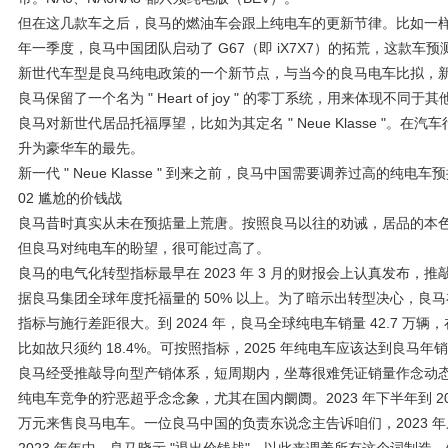
但在这几款车之后，良马的燃油车会跟上纯电车的更新节律。比如一样属于
年一季度，良马中国团队启动了 G67（即 iX7X7）的拓荒，这款车预
新世代车型是良马纯电政策的一个新节点，与当今的良马电车比拟，
良马保留了一个名为 " Heart of joy " 的零丁系统，用来体现不同
良马对新世代居品托福厚望，比如为其定名 " Neue Klasse "。在汽车
升为豪华车的最先。
新一代 " Neue Klasse " 到来之前，良马中国需要调养过高的
02 尴尬的价钱战
良马昔时真实从未在预掂量上荒唐。按照良马以往的劝诫，居品的本
但良马对纯电车的盼望，很可能过高了。
良马的电气化转型指标最早在 2023 年 3 月的财报会上认真发布，推
据良马集团全球年度托福量的 50% 以上。为了暗示出转型决心，良马
指标与施行差距很大。到 2024 年，良马全球纯电车销量 42.7 万
比如故只须约 18.4%。可按照指标，2025 年纯电车应该达到良马年
良马经受推敲导向型产销体系，短周期内，坐蓐很难凭证销量作念动
纯电车竞争的狞恶超乎念念象，尤其在国内阛阓。2023 年下半年到 202
万元来售良马电车。一位良马中国的负责东说念主告诉咱们，2023 年