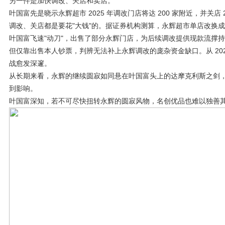
另一件是加快调改、关店和卖店。
叶国富先是晓示永辉超市 2025 年调改门店将达 200 家附近，并关店
调改、关店都是要花"大钱"的。据证券机构测算，永辉超市单店改换成本
叶国富飞速"动刀"，出售了部分永辉门店，为后续调改提供现款流撑持。
但仅靠出售本人钞票，判辨无法补上永辉调改的庞杂资金缺口。从 202
战愈发深邃。
从长期来看，永辉的继续圆寂如同悬在叶国富头上的达摩克利斯之剑
到影响。
叶国富深知，若不可尽快扭转永辉的圆寂风物，名创优品也难以独善