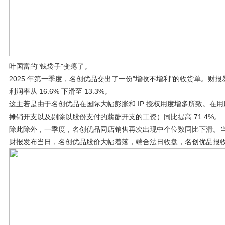
叶国富的"钱袋子"变瘪了。
2025 年第一季度，名创优品交出了一份"增收不增利"的收货单。财报暴露，
利润率从 16.6% 下滑至 13.3%。
这主若是由于名创优品在国际大幅彭胀和 IP 授权用度增多所致。在用
摊销开支以及剔除以股份支付的薪酬开支的工资）同比提高 71.4%。
除此除外，一季度，名创优品同店销售再次出现中个位数同比下滑。
财报发布当日，名创优品股价大幅着落，端合法日收盘，名创优品报收于 18.