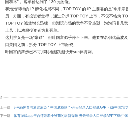
国积木"， 客单价达到了 130 元附近。
和泡泡玛特的 IP 孵化格局不同，TOP TOY 的 IP 主要靠的是"
另一方面，有投资者觉得，通过分拆 TOP TOY 上市，不仅不错为 
TOP TOY 诚然增长迅猛，但潮玩市场的竞争不异热烈，泡泡玛非凡
上风，以劝服投资者为其买单。
这判辨又是一场"豪赌"，但叶国富似乎停不下来。他要在名创优品波
口关闭之前，拆分 TOP TOY 上市融资。
叶国富的舞步已不可抑制地越跳越快开yun体育网。
上一篇：
开yun体育网通过渲染＂中国威胁论＂-开云登录入口登录APP下载(中国)官
下一篇：
体育游戏app平台还带着小雏菊的崭新香味-开云登录入口登录APP下载(中国