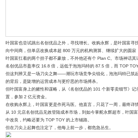
叶国富也尝试跳出名创优品之外，寻找增长。收购永辉，是叶国富寻找
向中间商，但单店改换成本超 800 万元的机构测算、继续扩大的圆
叶国富扛着的两个担子都不豪放，不外他还有个 Plan C。市场神话其计
名创优品市盈率仅 16.8 倍，远低于泡泡玛特的 87.5 倍，而 TO
但这判辨又是一场刀尖之舞——潮玩市场竞争尖锐化，泡泡玛特已筑起 I
的背后，是陡增的运营成本与更狞恶的市场搏杀。
但叶国富身上的赌性和谋略，从《名创优品的 101 个新零卖细节》
置，参加 2 亿元资金。
在收购永辉上，叶国富更是作死马医。他直言，只花了一周，最终详情
从 10 元店名创优品见效登陆成本市场，到如今掌舵永辉超市，叶
中改良，约略还要为 TOP TOY 的上市铺路。
但在刀尖上起舞也注定了，他每上前一步，都危急丛生。