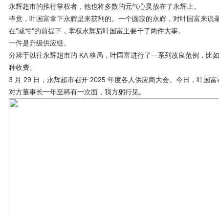
永辉超市的推行掌权者，他也将多数的元气心灵放在了永辉上。
毕竟，叶国富拿下永辉是来获利的。一个圆寂的永辉，对叶国富来说
在"减亏"的前提下，掌权永辉后叶国富主要干了两件大事。
一件是升级供应链。
分辨于以往永辉超市的 KA 格局，叶国富进行了一系列改良范例，比
种收费。
3 月 29 日，永辉超市召开 2025 年度各人供应商大会。今日，
对方董事长一年至稀有一次面，我方躬行见。