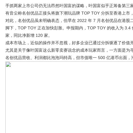
手抓两家上市公司仍无法昂然叶国富的谋略，叶国富似乎正筹备第三
有音尘称名创优品正接头将旗下潮玩品牌 TOP TOY 分拆至香港上
对此，名创优品虽未明确表态，但早在 2022 年 7 月名创优品在港股二
脚下，TOP TOY 正在加快彭胀。申报期内，TOP TOY 的收入为 
家，同比净新增 120 家。
成本市场上，近似的操作并不忽视，好多企业已通过分拆驱逐了价值
尤其是关于像叶国富这么新零卖赛说念的成本玩家而言，一方面是为
名创优品营收、利润都比泡泡玛特高，但市值唯一 500 亿港币出面，泡