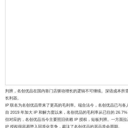
判辨，名创优品在国内靠门店驱动增长的逻辑不可继续。深谙成本所需
长利器。
IP 联名为名创优品带来了更高的毛利率。端合法今，名创优品已与各人跳跃
自 2019 年加大 IP 和解力度以来，名创优品的毛利率从已往的 26.7%
但对应的，名创优品当今主要照旧依赖 IP 授权，短板判辨。一方面拉高
IP 授权很容易堕入同质化竞争，裁汰了名创优品的居品质命周期。