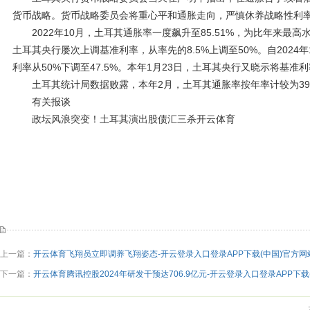
货币战略。货币战略委员会将重心平和通胀走向，严慎休养战略性利
2022年10月，土耳其通胀率一度飙升至85.51%，为比年来最高水
土耳其央行屡次上调基准利率，从率先的8.5%上调至50%。自2024
利率从50%下调至47.5%。本年1月23日，土耳其央行又晓示将基准利
土耳其统计局数据败露，本年2月，土耳其通胀率按年率计较为39.0
有关报谈
政坛风浪突变！土耳其演出股债汇三杀开云体育
上一篇：
开云体育飞翔员立即调养飞翔姿态-开云登录入口登录APP下载(中国)官方网
下一篇：
开云体育腾讯控股2024年研发干预达706.9亿元-开云登录入口登录APP下载