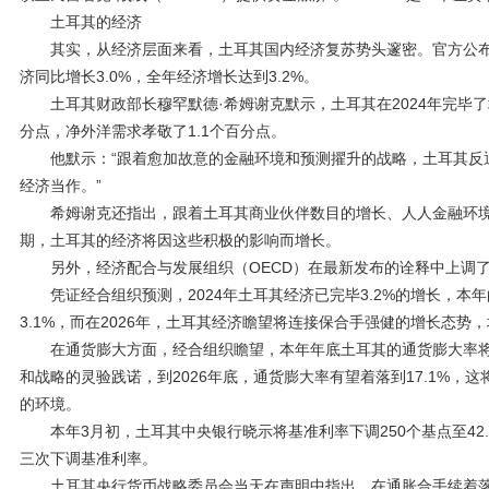
土耳其的经济
其实，从经济层面来看，土耳其国内经济复苏势头邃密。官方公布的
济同比增长3.0%，全年经济增长达到3.2%。
土耳其财政部长穆罕默德·希姆谢克默示，土耳其在2024年完毕了
分点，净外洋需求孝敬了1.1个百分点。
他默示：“跟着愈加故意的金融环境和预测擢升的战略，土耳其反
经济当作。”
希姆谢克还指出，跟着土耳其商业伙伴数目的增长、人人金融环境
期，土耳其的经济将因这些积极的影响而增长。
另外，经济配合与发展组织（OECD）在最新发布的诠释中上调了
凭证经合组织预测，2024年土耳其经济已完毕3.2%的增长，本年
3.1%，而在2026年，土耳其经济瞻望将连接保合手强健的增长态势，
在通货膨大方面，经合组织瞻望，本年年底土耳其的通货膨大率将达
和战略的灵验践诺，到2026年底，通货膨大率有望着落到17.1%，
的环境。
本年3月初，土耳其中央银行晓示将基准利率下调250个基点至42.5
三次下调基准利率。
土耳其央行货币战略委员会当天在声明中指出，在通胀合手续着落