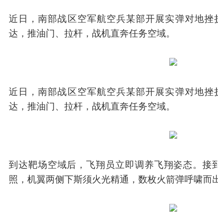
近日，南部战区空军航空兵某部开展实弹对地挫折
达，推油门、拉杆，战机直奔任务空域。
近日，南部战区空军航空兵某部开展实弹对地挫折
达，推油门、拉杆，战机直奔任务空域。
到达靶场空域后，飞翔员立即调养飞翔姿态。接
照，机翼两侧下斯须火光精通，数枚火箭弹呼啸而