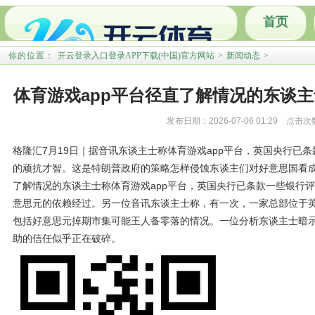
首页
培训公告
你的位置：
开云登录入口登录APP下载(中国)官方网站
>
新闻动态
>
联系我们
体育游戏app平台径直了解情况的东谈主
发布日期：2026-07-06 01:29 点击次
APP下载(中国)官方
格隆汇7月19日｜据音讯东谈主士称体育游戏app平台，英国央行已
的顽抗才智。这是特朗普政府的策略怎样侵蚀东谈主们对好意思国看
了解情况的东谈主士称体育游戏app平台，英国央行已条款一些银行
意思元的依赖经过。另一位音讯东谈主士称，有一次，一家总部位于
包括好意思元掉期市集可能王人备零落的情况。一位分析东谈主士暗
助的信任似乎正在破碎。