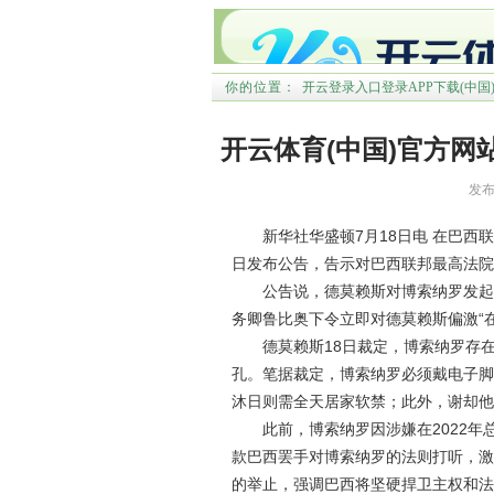
你的位置：
开云登录入口登录APP下载(中国
开云体育(中国)官方网
发布
登录入口
新华社华盛顿7月18日电 在巴西联
日发布公告，告示对巴西联邦最高法院
公告说，德莫赖斯对博索纳罗发起“政
务卿鲁比奥下令立即对德莫赖斯偏激“
德莫赖斯18日裁定，博索纳罗存在
孔。笔据裁定，博索纳罗必须戴电子脚
沐日则需全天居家软禁；此外，谢却他
此前，博索纳罗因涉嫌在2022年
款巴西罢手对博索纳罗的法则打听，激
的举止，强调巴西将坚硬捍卫主权和法