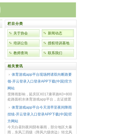
师查询
栏目分类
关于协会
新闻动态
培训公告
授权培训基地
教师查询
联系我们
相关资讯
体育游戏app平台现场聘请双向断路要
领-开云登录入口登录APP下载(中国)官方
网站
受降雨影响，延庆区X017康草路K0+800
处路面积水体育游戏app平台，左证措置
需要，现场聘请双向断路要领。感谢您的
体育游戏app平台今天清早至夜间降雨
相识与合营。...
捏续-开云登录入口登录APP下载(中国)官
方网站
今天白昼到夜间阴有暴雨，部分地区大暴
雨，东风三四级（阵风六级傍边）转北风