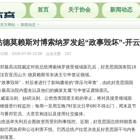
首页
关于协会
新闻动态
培训公告
授权培训基地
教
)官方网站
>
新闻动态
>
联系我们
站德莫赖斯对博索纳罗发起“政事毁坏”-开云
日期：2026-07-05 23:58 点击次数：107
登录APP下载(中国)官方网站
邦最高法院裁定对前总统博索纳罗接受领域面孔后，好意思国国务院18
法官亚历山大·德莫赖斯等东谈主引申签证领域。
事毁坏”，对后者进行了影响庸俗的“弹压与审查”，由此好意思国国
在最高法院内盟友以及他们的嫡派支属”引申签证肃除面孔。
威逼法则、妨碍法则、公然危害国度主权的举止，将对其接受领域面
镣接受行程监控；每周一至周五晚7时至次日早6时不得出门，周末及节
与番邦官员、大意官相连以及使用社交媒体。
总统选举失利后企图政变而受到刑事指控。近期，好意思国总统特朗普条
励巴西政府和公论利害不悦。巴西总统卢拉坚决造反好意思国干与内务
则落寞。